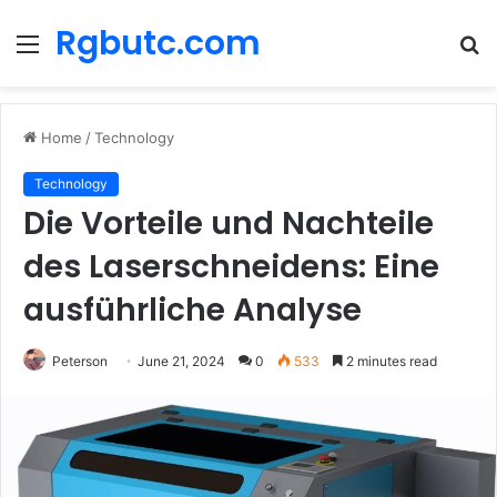
Rgbutc.com
Menu
S
fo
Home
/
Technology
Technology
Die Vorteile und Nachteile
des Laserschneidens: Eine
ausführliche Analyse
Peterson
June 21, 2024
0
533
2 minutes read